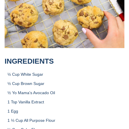
INGREDIENTS
½ Cup White Sugar
½ Cup Brown Sugar
½ Yo Mama's Avocado Oil
1 Tsp Vanilla Extract
1 Egg
1 ⅓ Cup All Purpose Flour