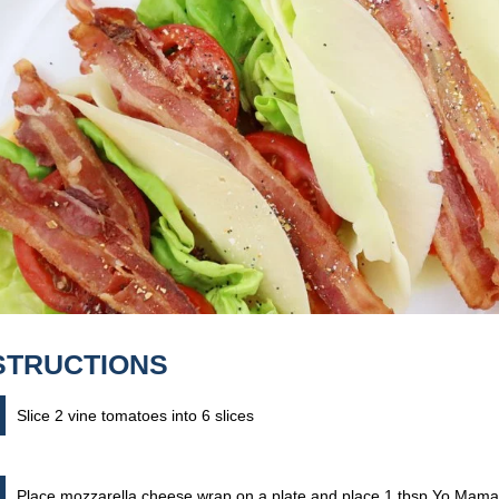
STRUCTIONS
Slice 2 vine tomatoes into 6 slices
Place mozzarella cheese wrap on a plate and place 1 tbsp Yo Mama’